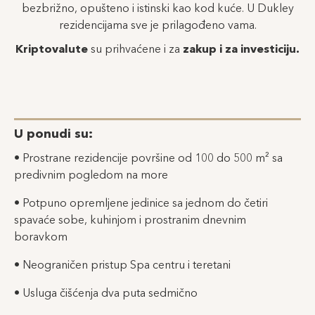
bezbrižno, opušteno i istinski kao kod kuće. U Dukley
rezidencijama sve je prilagođeno vama.
Kriptovalute
su prihvaćene i za
zakup i za investiciju.
U ponudi su:
• Prostrane rezidencije površine od 100 do 500 m² sa
predivnim pogledom na more
• Potpuno opremljene jedinice sa jednom do četiri
spavaće sobe, kuhinjom i prostranim dnevnim
boravkom
• Neograničen pristup Spa centru i teretani
• Usluga čišćenja dva puta sedmično