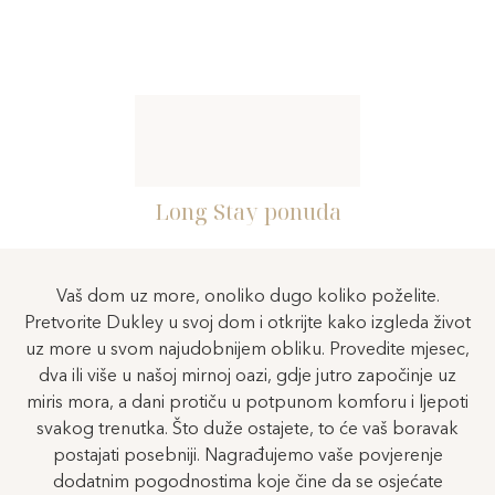
Long Stay ponuda
Specijalna ponuda
Vaš dom uz more, onoliko dugo koliko poželite.
Pretvorite Dukley u svoj dom i otkrijte kako izgleda život
uz more u svom najudobnijem obliku. Provedite mjesec,
dva ili više u našoj mirnoj oazi, gdje jutro započinje uz
miris mora, a dani protiču u potpunom komforu i ljepoti
svakog trenutka. Što duže ostajete, to će vaš boravak
postajati posebniji. Nagrađujemo vaše povjerenje
dodatnim pogodnostima koje čine da se osjećate