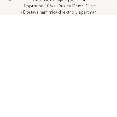
- Popust od 10% u Dukley Dental Clinic
- Dostava namirnica direktno u apartman
Uslovi ponude:
- Ponuda važi tokom cele godine
- Potvrda rezervacije uz 30% depozita, ostatak po
dogovoru
- Minimalno trajanje boravka: dva mjeseca
Produžite boravak, produžite užitak, živite Dukley.