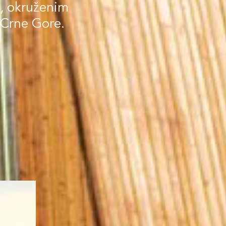
, okruženim
Crne Gore.