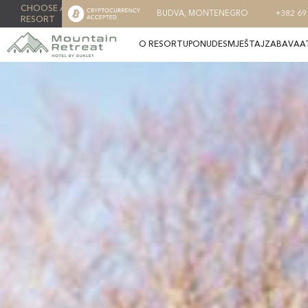
CHOOSE A
BUDVA, MONTENEGRO
+382 69
RESORT
O RESORTU
PONUDE
SMJEŠTAJ
ZABAVA
A