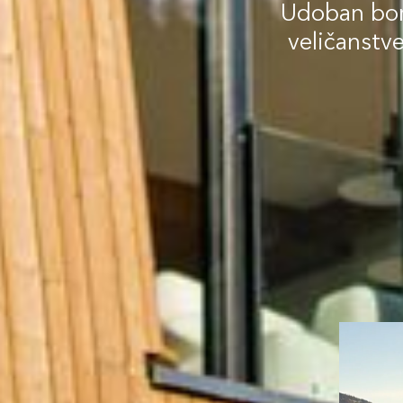
Udoban bor
veličanst