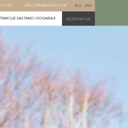
RUS
ENG
 170 001
WELCOME@DUKLEY.COM
TRAKCIJE
SASTANCI I DOGAĐAJI
REZERVACIJA