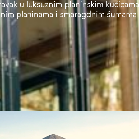
avak u luksuznim planinskim kućicama
venim planinama i smaragdnim šumama 