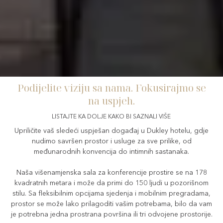
Podijelite viziju sa nama. Fokusirajmo se
Sala za konferencije
na uspjeh.
LISTAJTE KA DOLJE KAKO BI SAZNALI VIŠE
Upriličite vaš sledeći uspješan događaj u Dukley hotelu, gdje
nudimo savršen prostor i usluge za sve prilike, od
međunarodnih konvencija do intimnih sastanaka.
Naša višenamjenska sala za konferencije prostire se na 178
kvadratnih metara i može da primi do 150 ljudi u pozorišnom
stilu. Sa fleksibilnim opcijama sjedenja i mobilnim pregradama,
prostor se može lako prilagoditi vašim potrebama, bilo da vam
je potrebna jedna prostrana površina ili tri odvojene prostorije.