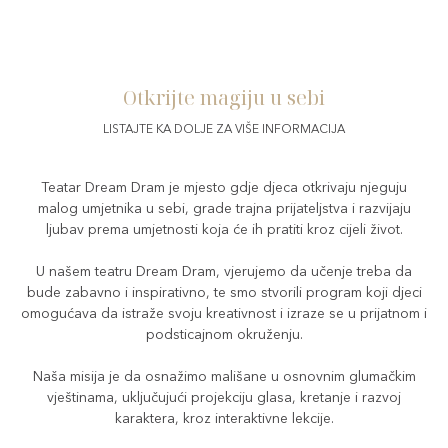
Otkrijte magiju u sebi
Teatar Dream Dram
LISTAJTE KA DOLJE ZA VIŠE INFORMACIJA
Teatar Dream Dram je mjesto gdje djeca otkrivaju njeguju
malog umjetnika u sebi, grade trajna prijateljstva i razvijaju
ljubav prema umjetnosti koja će ih pratiti kroz cijeli život.
U našem teatru Dream Dram, vjerujemo da učenje treba da
bude zabavno i inspirativno, te smo stvorili program koji djeci
omogućava da istraže svoju kreativnost i izraze se u prijatnom i
podsticajnom okruženju.
Naša misija je da osnažimo mališane u osnovnim glumačkim
vještinama, uključujući projekciju glasa, kretanje i razvoj
karaktera, kroz interaktivne lekcije.