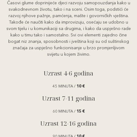
Časovi glume doprinijeće djeci razvoju samopouzdanja kako u
svakodnevnom životu, tako i na sceni. Osim toga, podstići će
razvoj njihove pažnje, pamćenja, mašte i govorničkih vještina.
Takođe će naučiti kako da improvizuju, osećaju se udobno u
svom tijelu i u komunikaciji sa drugima, i kako da uspješno rade
kako u timu tako i samostalno. Svi ovi elementi zajedno čine
bogat niz znanja, sposobnosti i jveština koji su od suštinskog
značaja za uspješno funkcionisanje u brzo promjenljivom
svijetu u kojem živimo.
Uzrast 4-6 godina
45 MINUTA /
10 €
Uzrast 7-11 godina
60 MINUTA /
15 €
Uzrast 12-16 godina
90 MINUTA /
10 €