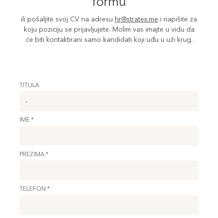
formu
ili pošaljite svoj CV na adresu
hr@stratex.me
i napišite za
koju poziciju se prijavljujete. Molim vas imajte u vidu da
će biti kontaktirani samo kandidati koji uđu u uži krug.
TITULA
IME *
PREZIMA *
TELEFON *