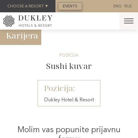
REZERVACIJA
CHOOSE A RESORT
EVENTS
ENG
RUS
Karijera
POZICIJA
Sushi kuvar
Pozicija:
Dukley Hotel & Resort
Molim vas popunite prijavnu