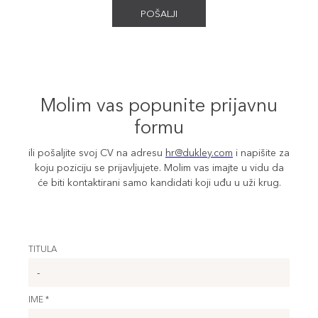
Molim vas popunite prijavnu
formu
ili pošaljite svoj CV na adresu
hr@dukley.com
i napišite za
koju poziciju se prijavljujete. Molim vas imajte u vidu da
će biti kontaktirani samo kandidati koji uđu u uži krug.
TITULA
IME *