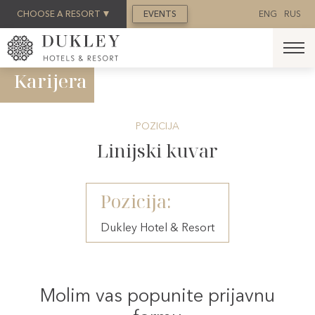
REZERVACIJA
CHOOSE A RESORT
EVENTS
ENG
RUS
Karijera
POZICIJA
Linijski kuvar
Pozicija:
Dukley Hotel & Resort
Molim vas popunite prijavnu