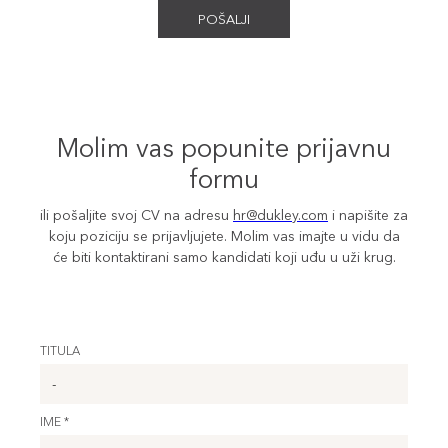
Molim vas popunite prijavnu
formu
ili pošaljite svoj CV na adresu
hr@dukley.com
i napišite za
koju poziciju se prijavljujete. Molim vas imajte u vidu da
će biti kontaktirani samo kandidati koji uđu u uži krug.
TITULA
IME *