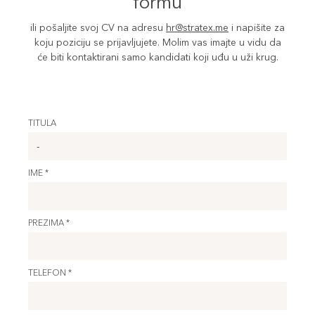
formu
ili pošaljite svoj CV na adresu
hr@stratex.me
i napišite za
koju poziciju se prijavljujete. Molim vas imajte u vidu da
će biti kontaktirani samo kandidati koji uđu u uži krug.
TITULA
IME *
PREZIMA *
TELEFON *