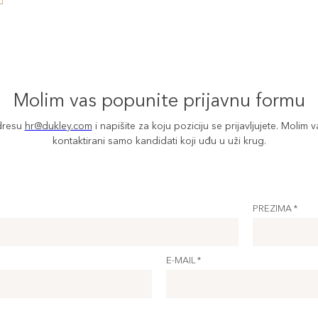
Molim vas popunite prijavnu formu
adresu
hr@dukley.com
i napišite za koju poziciju se prijavljujete. Molim v
kontaktirani samo kandidati koji uđu u uži krug.
PREZIMA *
E-MAIL *