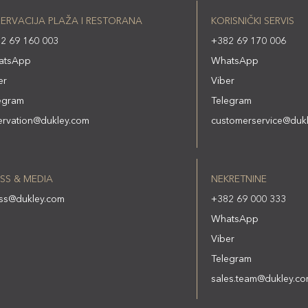
ERVACIJA PLAŽA I RESTORANA
KORISNIČKI SERVIS
2 69 160 003
+382 69 170 006
atsApp
WhatsApp
er
Viber
egram
Telegram
ervation@dukley.com
customerservice@duk
SS & MEDIA
NEKRETNINE
ss@dukley.com
+382 69 000 333
WhatsApp
Viber
Telegram
sales.team@dukley.c