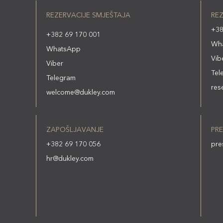
REZERVACIJE SMJEŠTAJA
REZ
+38
+382 69 170 001
Wh
WhatsApp
Vib
Viber
Tel
Telegram
res
welcome@dukley.com
ZAPOŠLJAVANJE
PRE
+382 69 170 056
pre
hr@dukley.com