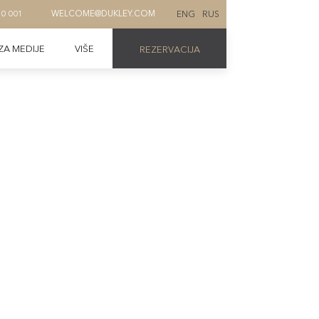
ENG
RUS
70 001
WELCOME@DUKLEY.COM
ZA MEDIJE
VIŠE
REZERVACIJA