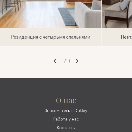
Резиденция с четырьмя спальнями
Пент
1
/
11
О нас
Знакомьтесь с Dukley
Работа у нас
Контакты