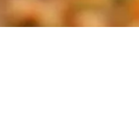
Окунитесь в атмосфер
чтобы ужин в в
обслу
После еды мы восста
отдыхом. С нашим б