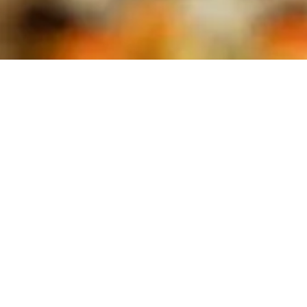
цкие заботятся о том,
офессионального
талях.
заботно наслаждаться
озданное для вашего