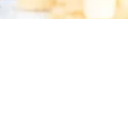
В Dukley Resort вы
шедевры кул
предпочтениям.Есл
кухнями, наш личный ш
н
Мы 