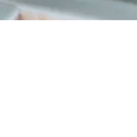
ра, который создаст
 диетическим
иментов с мировыми
лать ваш обед или ужин
м.
стя.